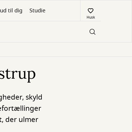
ud til dig
Studie
Husk
strup
heder, skyld
fortællinger
et, der ulmer