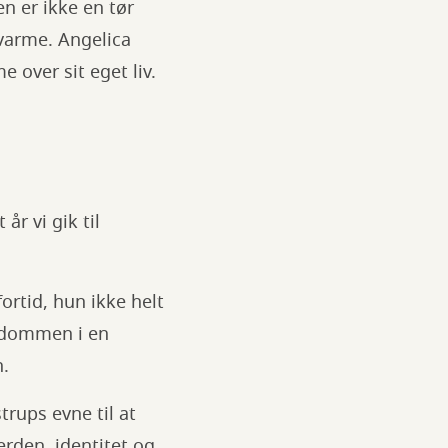
n er ikke en tør
varme. Angelica
 over sit eget liv.
år vi gik til
rtid, hun ikke helt
rndommen i en
n.
trups evne til at
erden, identitet og