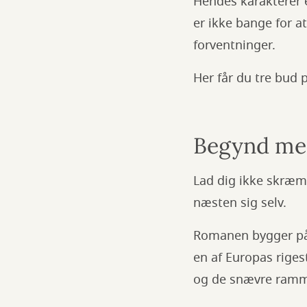
Hendes karakterer e
er ikke bange for a
forventninger.
Her får du tre bud 
Begynd med
Lad dig ikke skræm
næsten sig selv.
Romanen bygger på 
en af Europas riges
og de snævre rammer