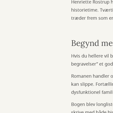
Henriette Rostrup 
historietime. Tvær
træder frem som en 
Begynd me
Hvis du hellere vil 
begravelser” et god
Romanen handler om
kan slippe. Fortæl
dysfunktionel famil
Bogen blev longliste
skrive med både bid