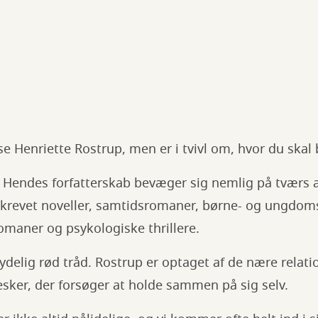
læse Henriette Rostrup, men er i tvivl om, hvor du ska
. Hendes forfatterskab bevæger sig nemlig på tværs 
skrevet noveller, samtidsromaner, børne- og ungdom
romaner og psykologiske thrillere.
tydelig rød tråd. Rostrup er optaget af de nære relatio
sker, der forsøger at holde sammen på sig selv.