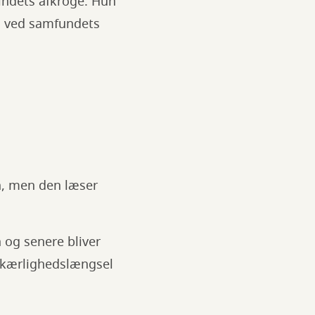
sindets afkroge. Hun
gn ved samfundets
n, men den læser
 og senere bliver
, kærlighedslængsel