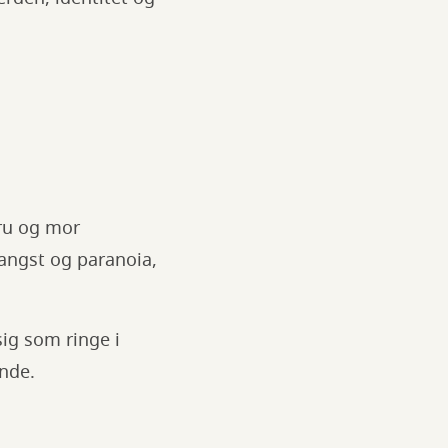
ru og mor
 angst og paranoia,
sig som ringe i
ende.