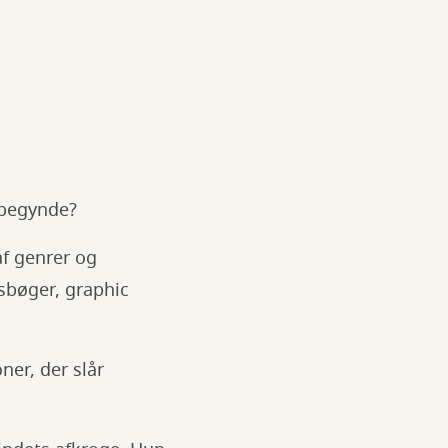
l begynde?
af genrer og
sbøger, graphic
ner, der slår