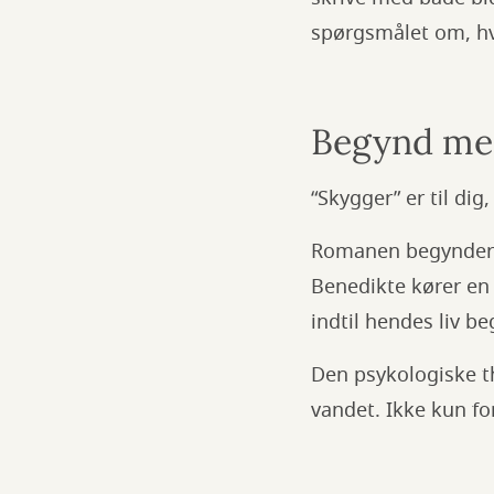
spørgsmålet om, hv
Begynd med
“Skygger” er til di
Romanen begynder m
Benedikte kører en 
indtil hendes liv b
Den psykologiske th
vandet. Ikke kun fo