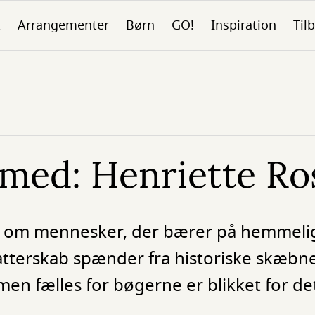
k
Arrangementer
Børn
GO!
Inspiration
Tilb
med: Henriette Ro
er om mennesker, der bærer på hemmelig
atterskab spænder fra historiske skæbne
, men fælles for bøgerne er blikket for d