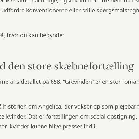
r ikke altid pålidelige, og vi kommer ofte helt ind i 
t udfordre konventionerne eller stille spørgsmålste
på, hvor du kan begynde:
 den store skæbnefortælling
me af sidetallet på 658. “Grevinden” er en stor roma
historien om Angelica, der vokser op som plejebarn
te kvinder. Det er fortællingen om social opstigning
, kvinder kunne blive presset ind i.