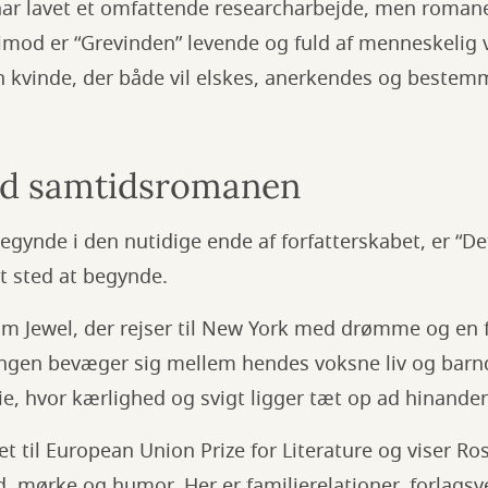
har lavet et omfattende researcharbejde, men romane
timod er “Grevinden” levende og fuld af menneskelig 
kvinde, der både vil elskes, anerkendes og bestemme
d samtidsromanen
begynde i den nutidige ende af forfatterskabet, er “Det 
t sted at begynde.
 Jewel, der rejser til New York med drømme og en fo
lingen bevæger sig mellem hendes voksne liv og ba
ie, hvor kærlighed og svigt ligger tæt op ad hinande
t til European Union Prize for Literature og viser Ros
, mørke og humor. Her er familierelationer, forlagsv