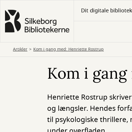
Gå
Dit digitale bibliote
til
hovedindhold
Artikler
Kom i gang med: Henriette Rostrup
Kom i gang 
Henriette Rostrup skriv
og længsler. Hendes forf
til psykologiske thrillere
under overfladen.