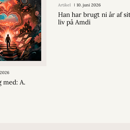
Artikel
10. juni 2026
Han har brugt ni år af si
liv på Amdi
i 2026
 med: A.