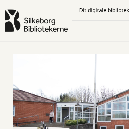
Gå
Dit digitale bibliote
til
hovedindhold