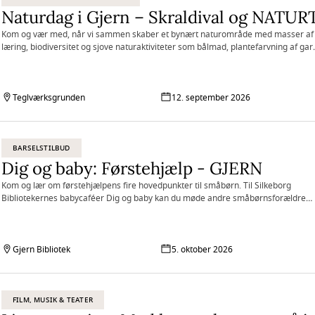
Kom og vær med, når vi sammen skaber et bynært naturområde med masser af
læring, biodiversitet og sjove naturaktiviteter som bålmad, plantefarvning af gar
redekassebyg og å-safari.
Teglværksgrunden
12. september 2026
BARSELSTILBUD
Dig og baby: Førstehjælp - GJERN
Kom og lær om førstehjælpens fire hovedpunkter til småbørn. Til Silkeborg
Bibliotekernes babycaféer Dig og baby kan du møde andre småbørnsforældre
med deres børn - og hver gang tages der fat i et nyt og relevant tema.
Gjern Bibliotek
5. oktober 2026
FILM, MUSIK & TEATER