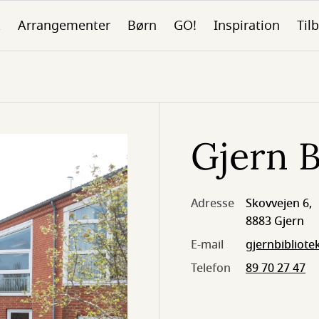
k
Arrangementer
Børn
GO!
Inspiration
Tilb
Gjern B
Adresse
Skovvejen 6,
8883 Gjern
E-mail
gjernbibliot
Telefon
89 70 27 47