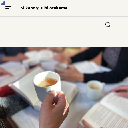
Gå
Silkeborg Bibliotekerne
til
hovedindhold
Forside