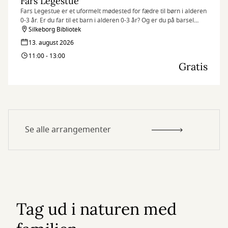
Fars Legestue
Fars Legestue er et uformelt mødested for fædre til børn i alderen
0-3 år. Er du far til et barn i alderen 0-3 år? Og er du på barsel
eller orlov og bor i Silkeborg Kommune?
Silkeborg Bibliotek
13. august 2026
Så kom og vær med til Fars Legestue!
11:00 - 13:00
Gratis
Se alle arrangementer
Tag ud i naturen med