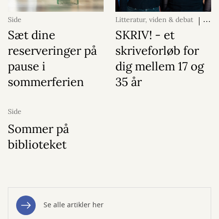
Side
Litteratur, viden & debat
19.
maj 2026
Sæt dine
SKRIV! - et
reserveringer på
skriveforløb for
pause i
dig mellem 17 og
sommerferien
35 år
Side
Sommer på
biblioteket
Se alle artikler her