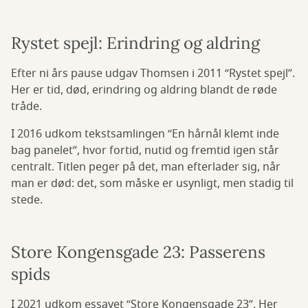
Rystet spejl: Erindring og aldring
Efter ni års pause udgav Thomsen i 2011 “Rystet spejl”.
Her er tid, død, erindring og aldring blandt de røde
tråde.
I 2016 udkom tekstsamlingen “En hårnål klemt inde
bag panelet”, hvor fortid, nutid og fremtid igen står
centralt. Titlen peger på det, man efterlader sig, når
man er død: det, som måske er usynligt, men stadig til
stede.
Store Kongensgade 23: Passerens
spids
I 2021 udkom essayet “Store Kongensgade 23”. Her