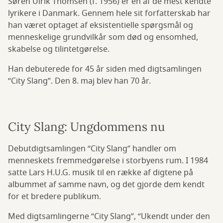
Søren Ulrik Thomsen (f. 1956) er en af de mest kendte
lyrikere i Danmark. Gennem hele sit forfatterskab har
han været optaget af eksistentielle spørgsmål og
menneskelige grundvilkår som død og ensomhed,
skabelse og tilintetgørelse.
Han debuterede for 45 år siden med digtsamlingen
“City Slang”. Den 8. maj blev han 70 år.
City Slang: Ungdommens nu
Debutdigtsamlingen “City Slang” handler om
menneskets fremmedgørelse i storbyens rum. I 1984
satte Lars H.U.G. musik til en række af digtene på
albummet af samme navn, og det gjorde dem kendt
for et bredere publikum.
Med digtsamlingerne “City Slang”, “Ukendt under den