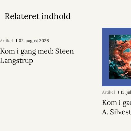
Relateret indhold
Artikel
02. august 2026
Kom i gang med: Steen
Langstrup
Artikel
13. j
Kom i ga
A. Silvest