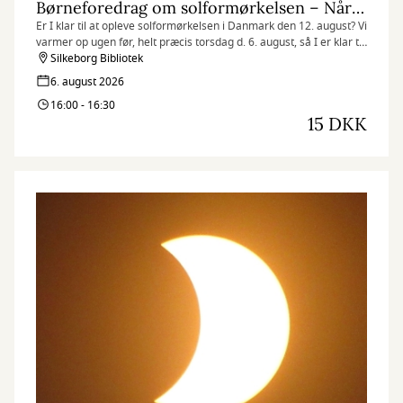
Børneforedrag om solformørkelsen – Når solen går i sort
Er I klar til at opleve solformørkelsen i Danmark den 12. august? Vi
varmer op ugen før, helt præcis torsdag d. 6. august, så I er klar til
at opleve en både stor og sjælden astronomisk begivenhed.
Silkeborg Bibliotek
6. august 2026
16:00 - 16:30
15 DKK