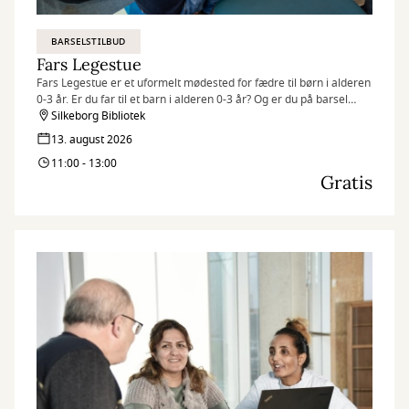
BARSELSTILBUD
Fars Legestue
Fars Legestue er et uformelt mødested for fædre til børn i alderen
0-3 år. Er du far til et barn i alderen 0-3 år? Og er du på barsel
eller orlov og bor i Silkeborg Kommune?
Silkeborg Bibliotek
13. august 2026
Så kom og vær med til Fars Legestue!
11:00 - 13:00
Gratis