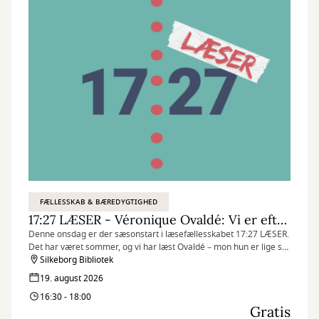
FÆLLESSKAB & BÆREDYGTIGHED
17:27 LÆSER - Véronique Ovaldé: Vi er efterkommerne af de hekse, I ikke fik brændt
Denne onsdag er der sæsonstart i læsefællesskabet 17:27 LÆSER.
Det har været sommer, og vi har læst Ovaldé – mon hun er lige så
frydefuldt ramsaltet, som hun plejer?
Silkeborg Bibliotek
19. august 2026
16:30 - 18:00
Gratis