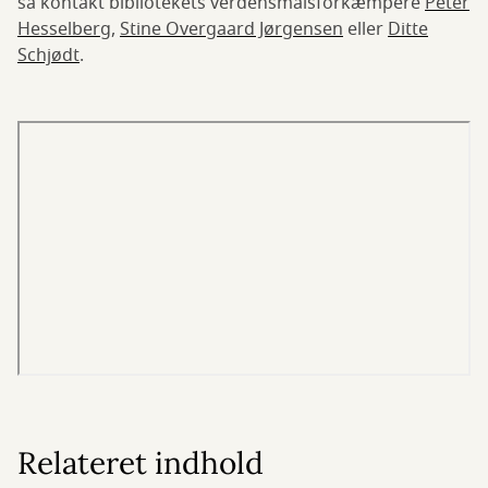
så kontakt bibliotekets verdensmålsforkæmpere
Peter
Hesselberg
,
Stine Overgaard Jørgensen
eller
Ditte
Schjødt
.
Relateret indhold