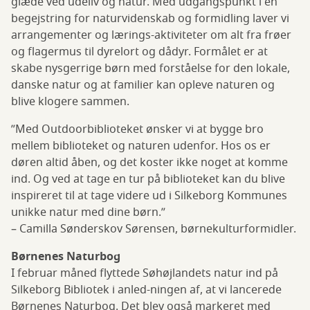
glæde ved udeliv og natur. Med udgangspunkt i en
begejstring for naturvidenskab og formidling laver vi
arrangementer og lærings-aktiviteter om alt fra frøer
og flagermus til dyrelort og dådyr. Formålet er at
skabe nysgerrige børn med forståelse for den lokale,
danske natur og at familier kan opleve naturen og
blive klogere sammen.
”Med Outdoorbiblioteket ønsker vi at bygge bro
mellem biblioteket og naturen udenfor. Hos os er
døren altid åben, og det koster ikke noget at komme
ind. Og ved at tage en tur på biblioteket kan du blive
inspireret til at tage videre ud i Silkeborg Kommunes
unikke natur med dine børn.”
– Camilla Sønderskov Sørensen, børnekulturformidler.
Børnenes Naturbog
I februar måned flyttede Søhøjlandets natur ind på
Silkeborg Bibliotek i anled-ningen af, at vi lancerede
Børnenes Naturbog. Det blev også markeret med