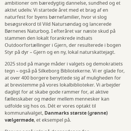
ambitioner om bæredygtig dannelse, sundhed og et
aktivt udeliv. Vi startede året med et brag af en
naturfest for byens børnefamilier, hvor vi slog
besøgsrekord til Vild Natursøndag og lancerede
Børnenes Naturbog. I efteråret var næste skud på
stammen den lokalt forankrede indsats
Outdoorfortællinger i Gjern, der resulterede i bogen
Styr på dyr – Gjern og en ny, lokal naturskattejagt.
2025 stod på mange måder i valgets og demokratiets
tegn – også på Silkeborg Bibliotekerne. Vi er glade for,
at over 400 borgere benyttede sig af muligheden for
at brevstemme på vores lokalbiblioteker. Vi arbejder
dagligt for at skabe gode rammer for, at aktive
fællesskaber og møder mellem mennesker kan
udfolde sig hos os. Dét er vores optakt til
kommunalvalget,
Danmarks største (grønne)
vælgermøde
, et eksempel på.