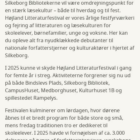
Silkeborg Bibliotekerne vil være omdrejningspunkt for
en stærk læsekultur – både til hverdag og til fest.
Højland Litteraturfestival er vores årlige festfyrværkeri
og fejring af litteraturen og læsekulturen for
skoleelever, børnefamilier, unge og voksne. Her kan
du opleve alt fra nyudklækkede debutanter til
nationale forfatterstjerner og kulturaktører i hjertet af
Silkeborg.
I 2025 kunne vi skyde Højland Litteraturfestival i gang
for femte år i streg. Aktiviteterne forgrener sig nu ud
på både Bindslevs Plads, Silkeborg Bibliotek,
CampusHuset, Medborghuset, Kulturhuset 1B og
spillestedet Rampelys.
Festivalen kulminerer om lørdagen, hvor dørene
åbnes til et bredt program for både store og små,
mens fredag traditionen tro er dedikeret til
skoleelever. I 2025 havde vi fornøjelsen af ca. 3.000