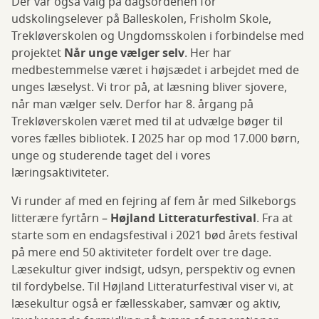
Der var også valg på dagsordenen for
udskolingselever på Balleskolen, Frisholm Skole,
Trekløverskolen og Ungdomsskolen i forbindelse med
projektet
Når unge vælger selv
. Her har
medbestemmelse været i højsædet i arbejdet med de
unges læselyst. Vi tror på, at læsning bliver sjovere,
når man vælger selv. Derfor har 8. årgang på
Trekløverskolen været med til at udvælge bøger til
vores fælles bibliotek. I 2025 har op mod 17.000 børn,
unge og studerende taget del i vores
læringsaktiviteter.
Vi runder af med en fejring af fem år med Silkeborgs
litterære fyrtårn –
Højland Litteraturfestival
. Fra at
starte som en endagsfestival i 2021 bød årets festival
på mere end 50 aktiviteter fordelt over tre dage.
Læsekultur giver indsigt, udsyn, perspektiv og evnen
til fordybelse. Til Højland Litteraturfestival viser vi, at
læsekultur også er fællesskaber, samvær og aktiv,