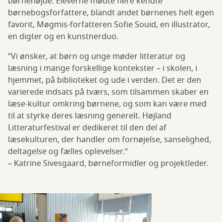
børnehøjde. Eleverne mødte flere kendte
børnebogsforfattere, blandt andet børnenes helt egen
favorit, Møgmis-forfatteren Sofie Souid, en illustrator,
en digter og en kunstnerduo.
”Vi ønsker, at børn og unge møder litteratur og
læsning i mange forskellige kontekster – i skolen, i
hjemmet, på biblioteket og ude i verden. Det er den
varierede indsats på tværs, som tilsammen skaber en
læse-kultur omkring børnene, og som kan være med
til at styrke deres læsning generelt. Højland
Litteraturfestival er dedikeret til den del af
læsekulturen, der handler om fornøjelse, sanselighed,
deltagelse og fælles oplevelser.”
– Katrine Sivesgaard, børneformidler og projektleder.