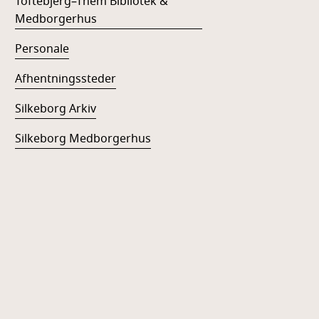
Toftebjerg–Them Bibliotek &
Medborgerhus
Personale
Afhentningssteder
Silkeborg Arkiv
Silkeborg Medborgerhus