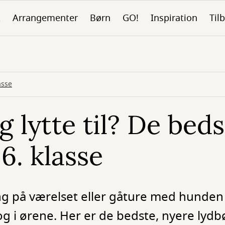
k
Arrangementer
Børn
GO!
Inspiration
Tilb
asse
g lytte til? De bed
6. klasse
g på værelset eller gåture med hunden
 i ørene. Her er de bedste, nyere lydbø