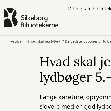
Gå
Dit digitale bibliote
til
hovedindhold
Artikler
Hvad skal jeg lytte til? De bedste lydbøger 5.-6. kl
Hvad skal je
lydbøger 5.-
Lange køreture, oprydnin
sjovere med en god lydbog