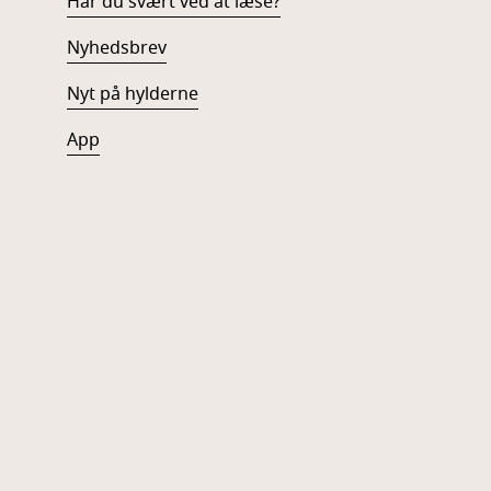
Har du svært ved at læse?
Nyhedsbrev
Nyt på hylderne
App