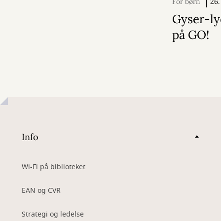
For børn
26.
2026
Gyser-l
på GO!
Info
Wi-Fi på biblioteket
EAN og CVR
Strategi og ledelse