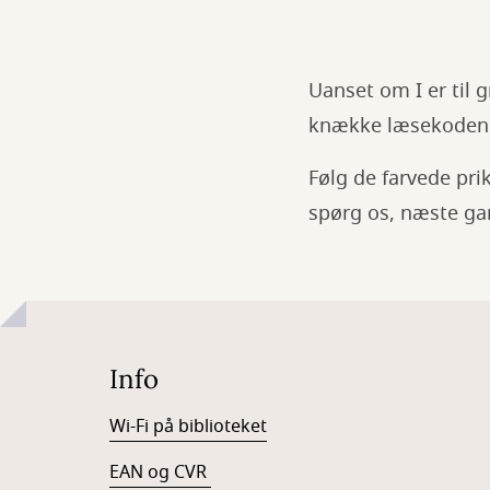
Uanset om I er til gr
knække læsekoden i
Følg de farvede pri
spørg os, næste gan
Info
Wi-Fi på biblioteket
EAN og CVR