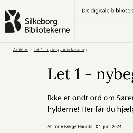
Gå
Dit digitale bibliote
til
hovedindhold
Artikler
Let 1 - nybegynderlæsning
Let 1 - nyb
Ikke et ondt ord om Sør
hylderne! Her får du hjælp
Af
Trine Færge Haurits
04. juni 2024