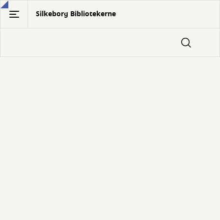
Gå
Silkeborg Bibliotekerne
til
hovedindhold