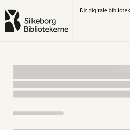
Gå
Dit digitale bibliote
til
hovedindhold