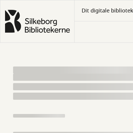
Gå
Dit digitale bibliote
til
hovedindhold