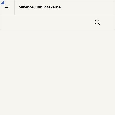
Gå
Silkeborg Bibliotekerne
til
hovedindhold