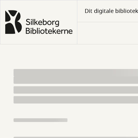
Gå
Dit digitale bibliote
til
hovedindhold