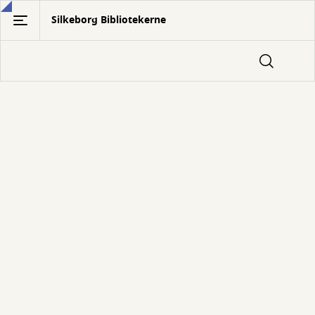
Gå
Silkeborg Bibliotekerne
til
hovedindhold