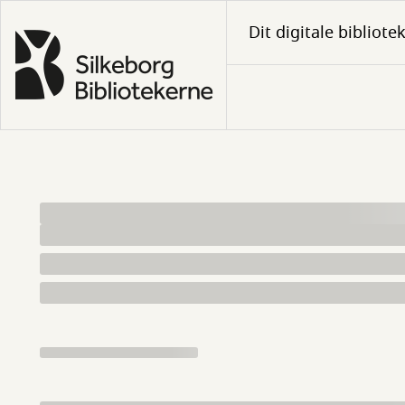
Gå
Dit digitale bibliote
til
hovedindhold