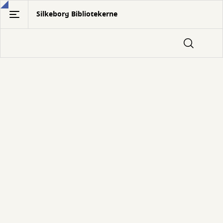
Gå
Silkeborg Bibliotekerne
til
hovedindhold