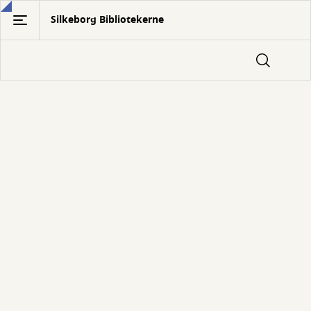
Gå
Silkeborg Bibliotekerne
til
hovedindhold