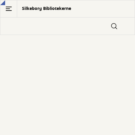
Gå
Silkeborg Bibliotekerne
til
hovedindhold