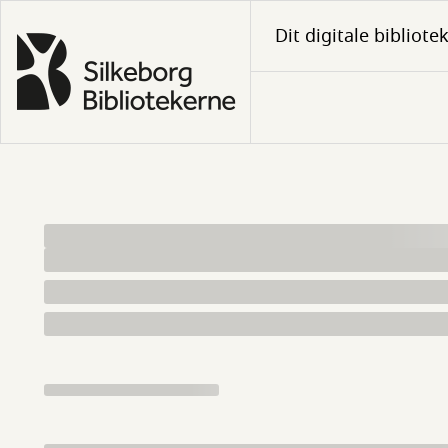
Gå
Dit digitale bibliote
til
hovedindhold