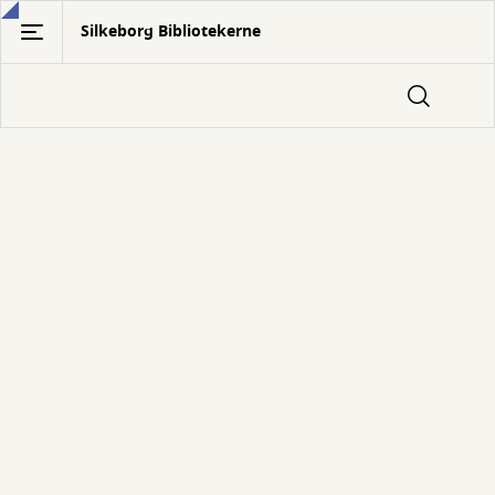
Gå
Silkeborg Bibliotekerne
til
hovedindhold