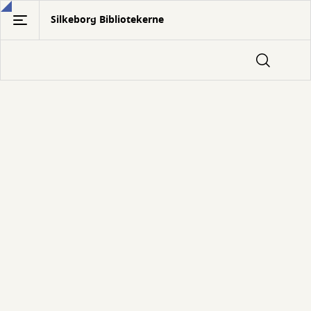
Gå
Silkeborg Bibliotekerne
til
hovedindhold