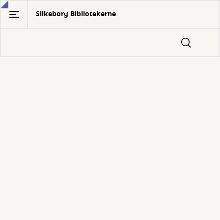
Gå
Silkeborg Bibliotekerne
til
hovedindhold