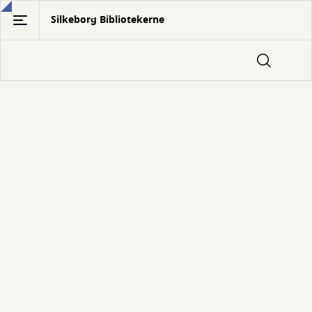
Gå
Silkeborg Bibliotekerne
til
hovedindhold