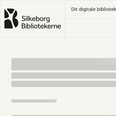
Gå
Dit digitale bibliote
til
hovedindhold