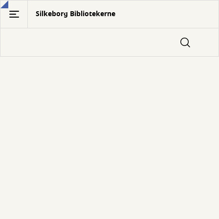
Gå
Silkeborg Bibliotekerne
til
hovedindhold