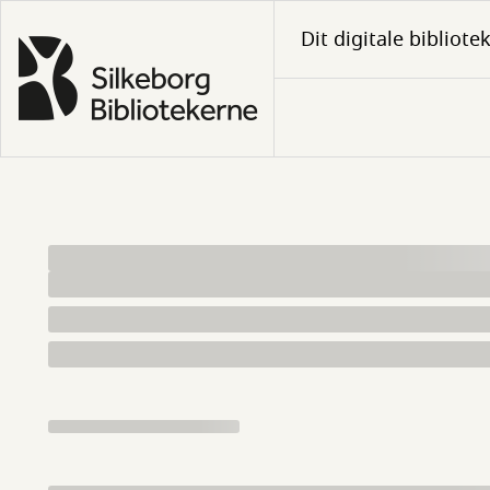
Gå
Dit digitale bibliote
til
hovedindhold