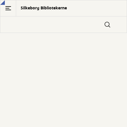
Gå
Silkeborg Bibliotekerne
til
hovedindhold