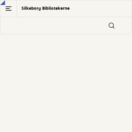
Gå
Silkeborg Bibliotekerne
til
hovedindhold