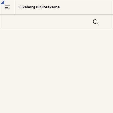
Gå
Silkeborg Bibliotekerne
til
hovedindhold