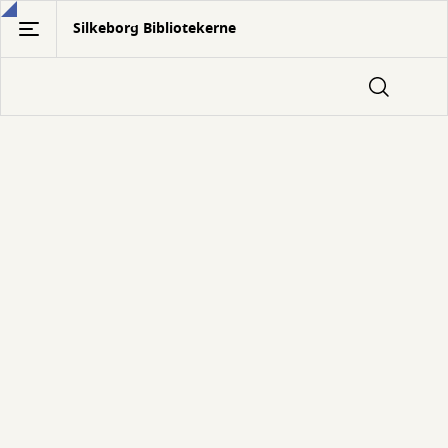
Gå
Silkeborg Bibliotekerne
til
hovedindhold