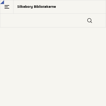
Gå
Silkeborg Bibliotekerne
til
hovedindhold