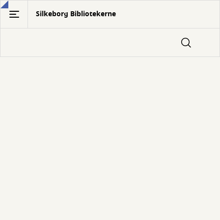
Gå
Silkeborg Bibliotekerne
til
hovedindhold