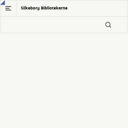
Gå
Silkeborg Bibliotekerne
til
hovedindhold