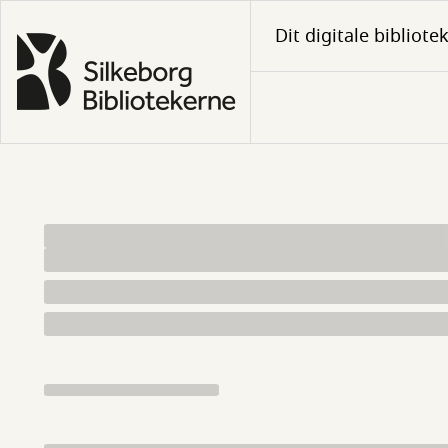
Gå
Dit digitale bibliote
til
hovedindhold