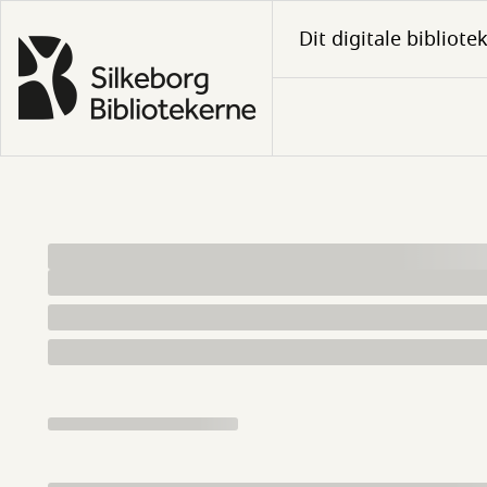
Gå
Dit digitale bibliote
til
hovedindhold