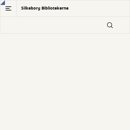
Gå
Silkeborg Bibliotekerne
til
hovedindhold