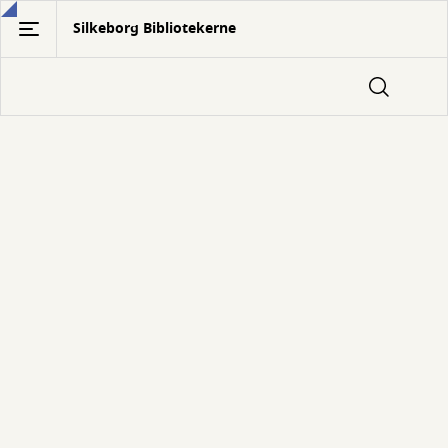
Gå
Silkeborg Bibliotekerne
til
hovedindhold