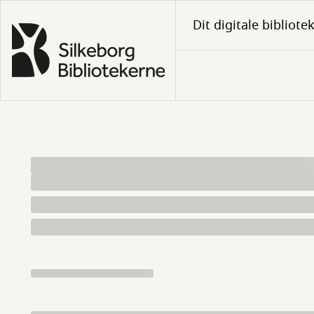
Gå
Dit digitale bibliote
til
hovedindhold