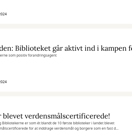
 2024
kerne som positiv forandringsagent
 2024
r blevet verdensmålscertificerede!
g Bibliotekerne er som ét blandt de 10 første biblioteker i landet blevet
ålscertificerede for at inddrage verdensmål og borgere som en fast del