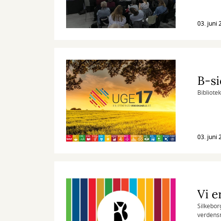
03. juni
Bibliote
03. juni
Vi e
Silkebor
verdensm