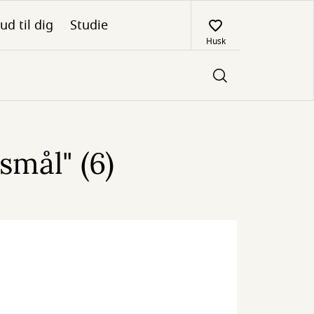
ud til dig
Studie
Husk
smål" (6)