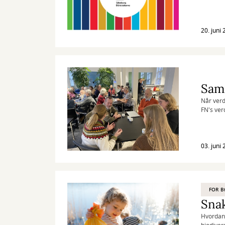
af vores
20. juni
Sam
Når verd
FN's ver
03. juni
FOR 
Snak
Hvordan