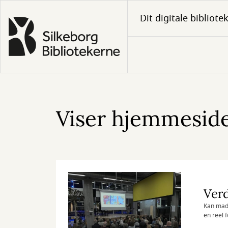
Gå
Dit digitale bibliote
til
hovedindhold
Viser hjemmeside
Verd
Kan made
en reel f