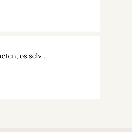
UGE17 - Få inspiration til det gode liv for planeten, os selv og hinanden