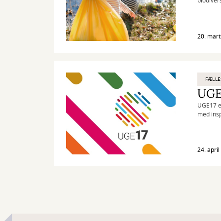
biodivers
20. mart
FÆLLE
UGE17 e
med insp
24. apri