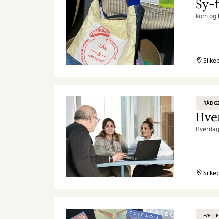
Sy-f
Kom og h
Silke
RÅDG
Hver
Hverdags
Silke
FÆLLE