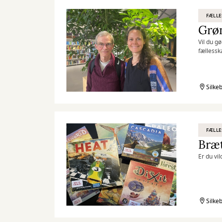
FÆLLE
Grøn
Vil du g
fællessk
Silke
FÆLLE
Bræt
Er du vi
Silke