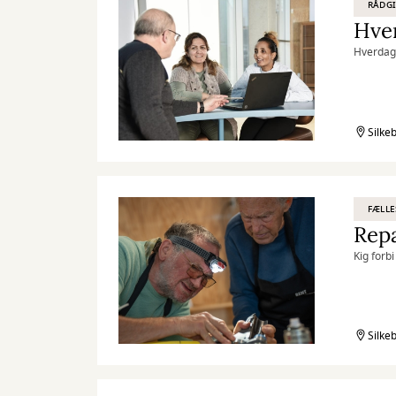
RÅDG
Hver
Hverdags
Silke
FÆLLE
Repa
Kig forb
Silke