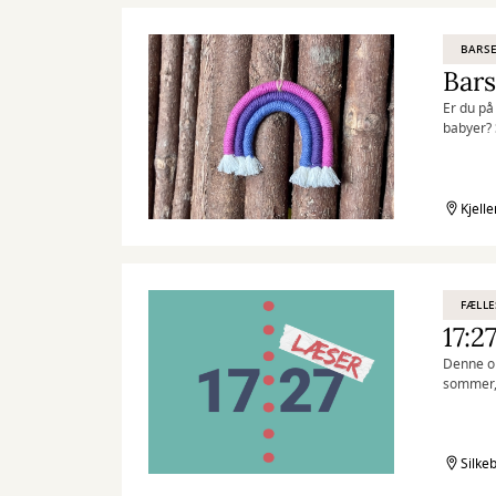
BARSE
Er du på
babyer? 
Kjelle
FÆLLE
Denne on
sommer, 
plejer?
Silke