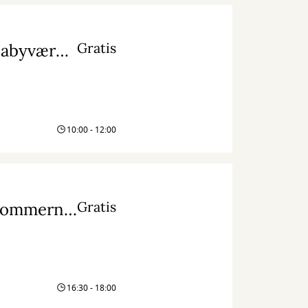
Gratis
Barselskrea i Kjellerup: Regnbuedrømme til babyværelset
10:00 - 12:00
Gratis
17:27 LÆSER - Véronique Ovaldé: Vi er efterkommerne af de hekse, I ikke fik brændt
16:30 - 18:00