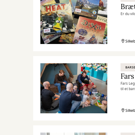
Bræt
Er du vi
Silke
BARSE
Fars
Fars Leg
til et ba
Kommu
Så kom o
Silke