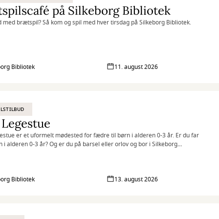
spilscafé på Silkeborg Bibliotek
ld med brætspil? Så kom og spil med hver tirsdag på Silkeborg Bibliotek.
borg Bibliotek
11. august 2026
LSTILBUD
 Legestue
estue er et uformelt mødested for fædre til børn i alderen 0-3 år. Er du far
rn i alderen 0-3 år? Og er du på barsel eller orlov og bor i Silkeborg
ne?
g vær med til Fars Legestue!
borg Bibliotek
13. august 2026