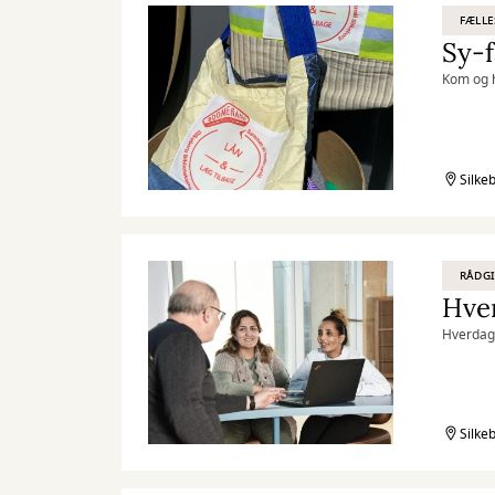
FÆLLE
Sy-f
Kom og h
Silke
RÅDG
Hver
Hverdags
Silke