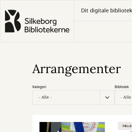
Gå
Dit digitale bibliote
til
hovedindhold
Arrangementer
Kategori
Bibliotek
FÆLLE