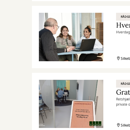
RÅDG
Hver
Hverdags
Silke
RÅDG
Grat
Retshjæl
private 
Silke