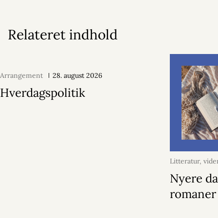
Relateret indhold
Arrangement
28. august 2026
Hverdagspolitik
Litteratur, vid
juni 2026
Nyere d
romaner