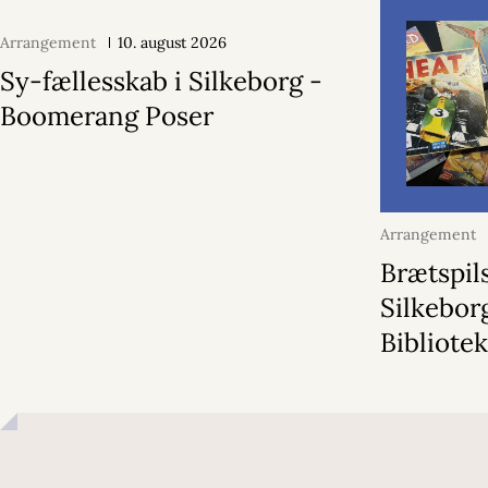
Arrangement
10. august 2026
Sy-fællesskab i Silkeborg -
Boomerang Poser
Arrangement
2026
Brætspil
Silkebor
Bibliote