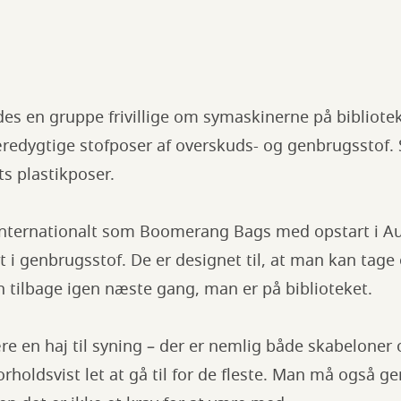
en gruppe frivillige om symaskinerne på bibliote
æredygtige stofposer af overskuds- og genbrugsstof.
ets plastikposer.
nternationalt som Boomerang Bags med opstart i Aus
t i genbrugsstof. De er designet til, at man kan tage 
 tilbage igen næste gang, man er på biblioteket.
e en haj til syning – der er nemlig både skabeloner
forholdsvist let at gå til for de fleste. Man må også 