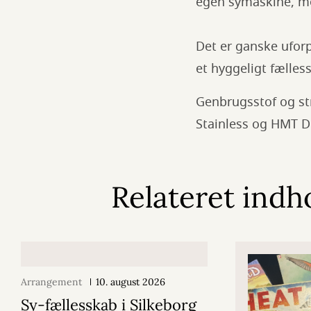
egen symaskine, men
Det er ganske ufor
et hyggeligt fælle
Genbrugsstof og st
Stainless og HMT 
Relateret indh
Arrangement
10. august 2026
Sy-fællesskab i Silkeborg