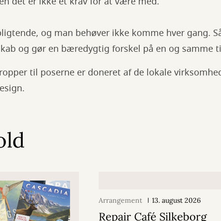
 det er ikke et krav for at være med.
pligtende, og man behøver ikke komme hver gang. S
sskab og gør en bæredygtig forskel på en og samme ti
ropper til poserne er doneret af de lokale virksomh
Design.
old
Arrangement
13. august 2026
Repair Café Silkeborg