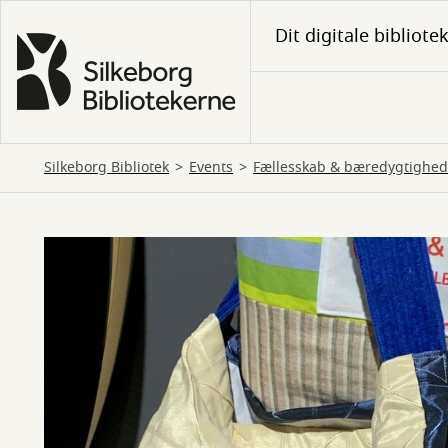
Gå
Dit digitale bibliote
til
hovedindhold
Silkeborg Bibliotek
Events
Fællesskab & bæredygtighed