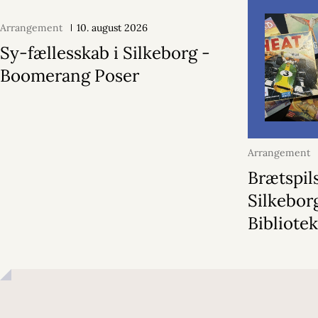
Arrangement
10. august 2026
Sy-fællesskab i Silkeborg -
Boomerang Poser
Arrangement
2026
Brætspil
Silkebor
Bibliote