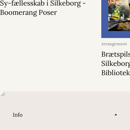
Sy-fællesskab i Silkeborg -
Boomerang Poser
Arrangement
2026
Brætspil
Silkebor
Bibliote
Info