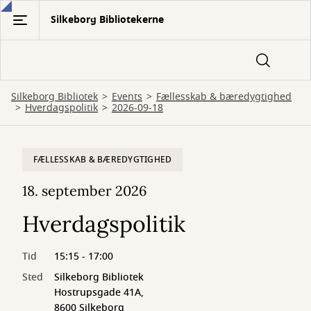
Gå
Silkeborg Bibliotekerne
til
hovedindhold
Silkeborg Bibliotek
Events
Fællesskab & bæredygtighed
Hverdagspolitik
2026-09-18
FÆLLESSKAB & BÆREDYGTIGHED
18. september 2026
Hverdagspolitik
Tid
15:15 - 17:00
Sted
Silkeborg Bibliotek
Hostrupsgade 41A,
8600 Silkeborg