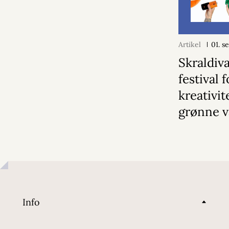
Artikel
01. 
Skraldiva
festival 
kreativit
grønne 
Info