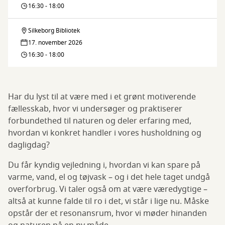
spirer
16:30 - 18:00
-
Silkeborg Bibliotek
Grønne
Studiekreds
17. november 2026
spirer
16:30 - 18:00
-
Studiekreds
Har du lyst til at være med i et grønt motiverende
fællesskab, hvor vi undersøger og praktiserer
forbundethed til naturen og deler erfaring med,
hvordan vi konkret handler i vores husholdning og
dagligdag?
Du får kyndig vejledning i, hvordan vi kan spare på
varme, vand, el og tøjvask – og i det hele taget undgå
overforbrug. Vi taler også om at være væredygtige –
altså at kunne falde til ro i det, vi står i lige nu. Måske
opstår der et resonansrum, hvor vi møder hinanden