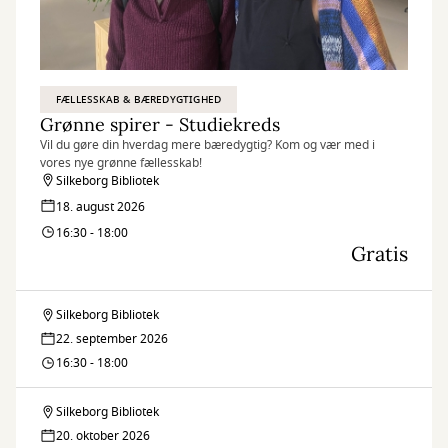
FÆLLESSKAB & BÆREDYGTIGHED
Grønne spirer - Studiekreds
Vil du gøre din hverdag mere bæredygtig? Kom og vær med i
vores nye grønne fællesskab!
Silkeborg Bibliotek
18. august 2026
16:30 - 18:00
Gratis
Silkeborg Bibliotek
Grønne
22. september 2026
spirer
16:30 - 18:00
-
Silkeborg Bibliotek
Grønne
Studiekreds
20. oktober 2026