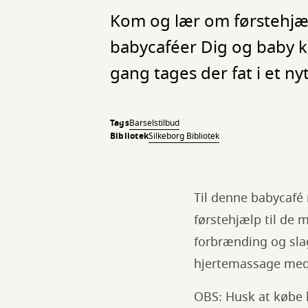
Kom og lær om førstehjæl
babycaféer Dig og baby 
gang tages der fat i et ny
Tags
Barselstilbud
Bibliotek
Silkeborg Bibliotek
Til denne babycafé 
førstehjælp til de
forbrænding og sla
hjertemassage med
OBS: Husk at købe bi