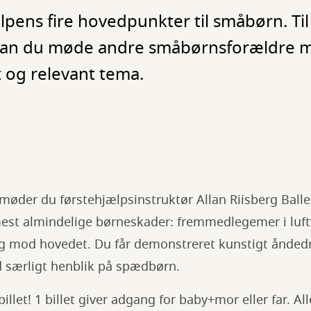
pens fire hovedpunkter til småbørn. Til
kan du møde andre småbørnsforældre m
t og relevant tema.
møder du førstehjælpsinstruktør Allan Riisberg Ball
 mest almindelige børneskader: fremmedlegemer i luft
g mod hovedet. Du får demonstreret kunstigt ånded
 særligt henblik på spædbørn.
llet! 1 billet giver adgang for baby+mor eller far. Al