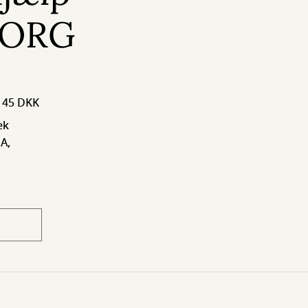
BORG
: 45 DKK
ek
A,