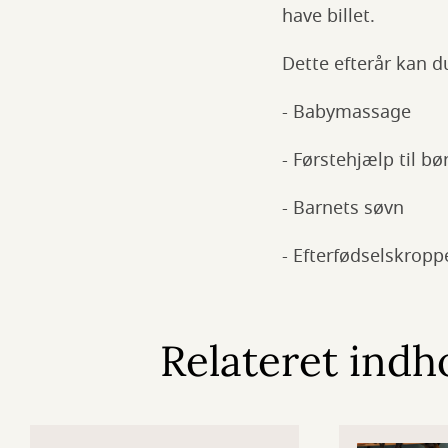
have billet.
Dette efterår kan d
- Babymassage
- Førstehjælp til bø
- Barnets søvn
- Efterfødselskropp
Relateret indh