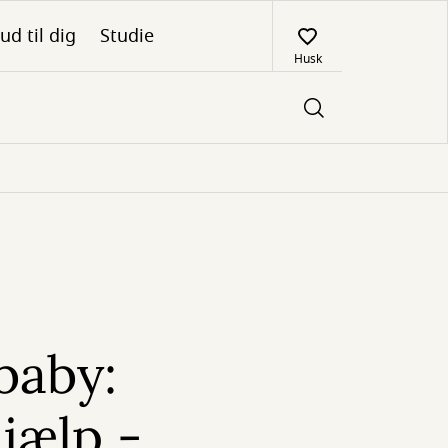
ud til dig
Studie
Husk
baby:
jælp -