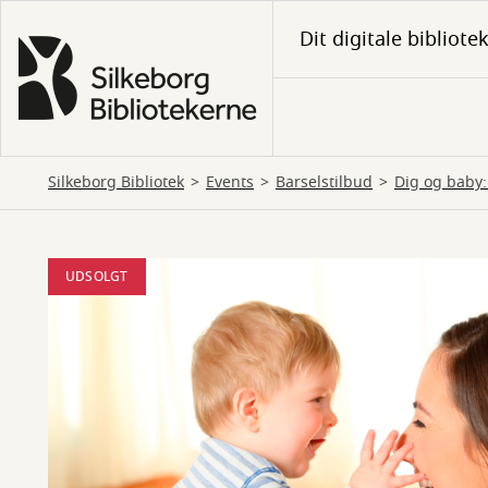
Gå
Dit digitale bibliote
til
hovedindhold
Silkeborg Bibliotek
Events
Barselstilbud
Dig og baby:
UDSOLGT