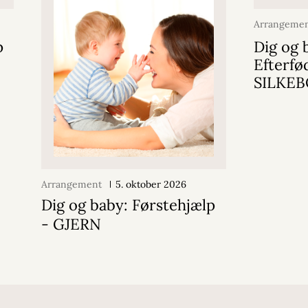
Arrangeme
p
Dig og 
Efterfø
SILKE
Arrangement
5. oktober 2026
Dig og baby: Førstehjælp
- GJERN