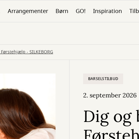
k
Arrangementer
Børn
GO!
Inspiration
Tilb
 Førstehjælp - SILKEBORG
BARSELSTILBUD
2. september 2026
Dig og 
Førsteh