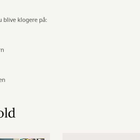
u blive klogere på:
rn
en
old